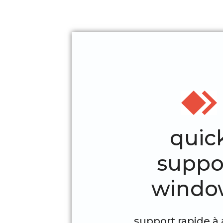
quic
suppo
windo
support rapide à