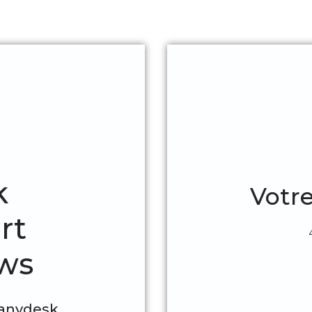
k
Votre
rt
ws
 anydesk